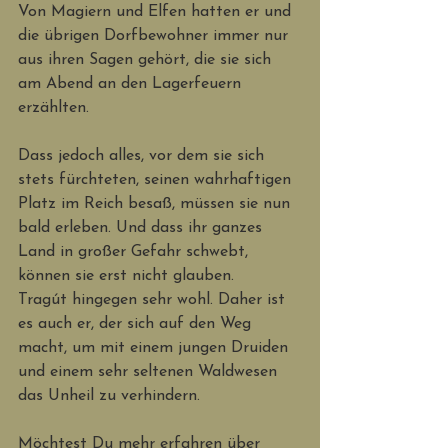
Von Magiern und Elfen hatten er und 
die übrigen Dorfbewohner immer nur 
aus ihren Sagen gehört, die sie sich 
am Abend an den Lagerfeuern 
erzählten. 
Dass jedoch alles, vor dem sie sich 
stets fürchteten, seinen wahrhaftigen 
Platz im Reich besaß, müssen sie nun 
bald erleben. Und dass ihr ganzes 
Land in großer Gefahr schwebt, 
können sie erst nicht glauben. 
Tragút hingegen sehr wohl. Daher ist 
es auch er, der sich auf den Weg 
macht, um mit einem jungen Druiden 
und einem sehr seltenen Waldwesen 
das Unheil zu verhindern. 
Möchtest Du mehr erfahren über 