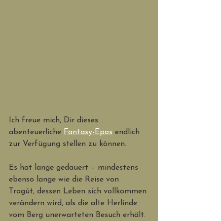
Ich freue mich, Dir dieses 
abenteuerliche 
Fantasy-Epos
 endlich 
zur Verfügung stellen zu können. 
Es hat lange gedauert – mindestens 
ebenso lange wie die Reise von 
Tragút, dessen Leben sich vollkommen 
verändern wird, als die alte Herlinde 
vom Berg unerwarteten Besuch erhält. 