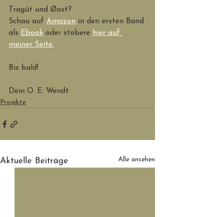
Tragút und Øost?
Schau auf 
Amazon
 in den ersten Band 
als 
Ebook
 oder stöbere 
hier auf 
meiner Seite.
Bis bald!
Dein O. E. Wendt
Projekte
Alle ansehen
Aktuelle Beiträge