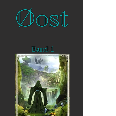
​Øost
Band 1