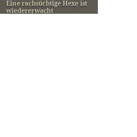
Eine rachsüchtige Hexe ist
wiedererwacht
Unbeschwert und zufrieden hat
der Bäcker Tragút bisher mit
seiner Frau und seinem kleinen
Sohn in den Bergen gelebt.
Bis zu jenem Tage, als zwei
unangenehme Lumpengesellen
die alte Herlinde von der
Schneegrenze belästigen und sie
nach ihren Ziehsöhnen befragen.
Die Brüder sind schon lange fort
und halten sich aus gutem Grund
verborgen. Denn in ihnen fließt
das letzte Drachenblut des Reichs,
welches ungeahnte Kräfte
offenbart und dem Falschen in
die Hände gegeben, unfassbares
Unheil heraufbeschwören kann.
Herlinde ahnt Schlimmes und
bittet Tragút, nach den beiden zu