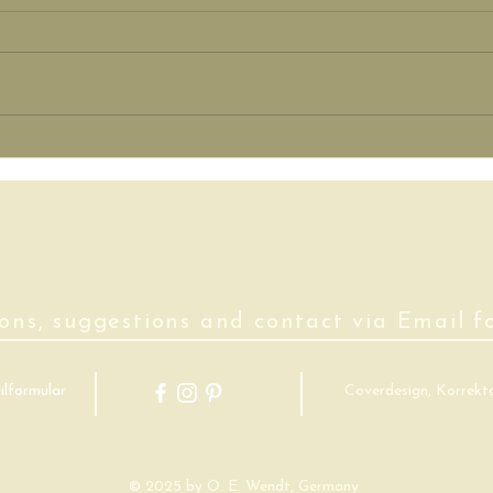
Neue
Finale Cover – Taschenbücher
/ Ebooks
O. E. Wendt
ons, suggestions and contact via Email f
lformular
Coverdesign, Korrekto
© 2025 by O. E. Wendt, Germany