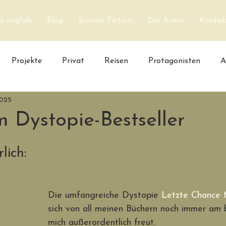
 english
Blog
Science Fiction
Der Autor
Kontak
Projekte
Privat
Reisen
Protagonisten
A
2025
 Dystopie-Bestseller
lich:
Die umfangreiche Dystopie 
Letzte Chance
sich von all meinen Büchern noch immer am 
mich außerordentlich freut. 