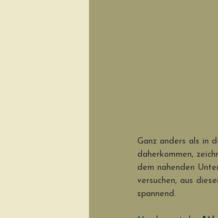
Ganz anders als in d
daherkommen, zeichn
dem nahenden Unterg
versuchen, aus diese
spannend.