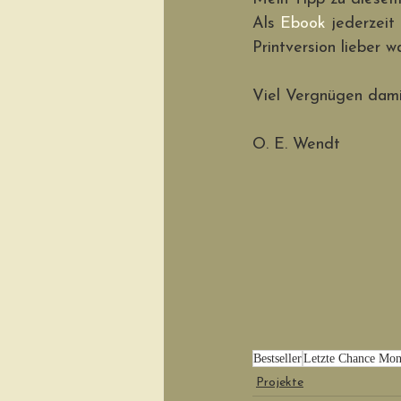
Als 
Ebook
 jederzei
Printversion lieber w
Viel Vergnügen dami
O. E. Wendt
Bestseller
Letzte Chance Mo
Projekte