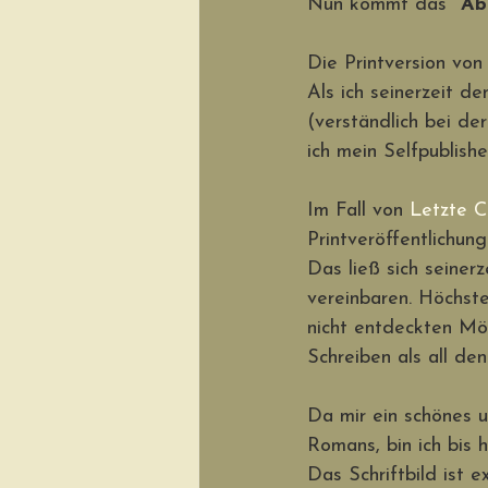
Nun kommt das 
"Ab
Die Printversion von
Als ich seinerzeit d
(verständlich bei der
ich mein Selfpublishe
Im Fall von 
Letzte 
Printveröffentlichun
Das ließ sich seiner
vereinbaren. Höchst
nicht entdeckten Mö
Schreiben als all de
Da mir ein schönes un
Romans, bin ich bis 
Das Schriftbild ist e