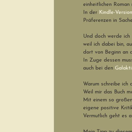
einheitlichen Roman 
In der 
Kindle-Versi
Präferenzen in Sachen
Und doch werde ich i
weil ich dabei bin, 
dort von Beginn an 
In Zuge dessen muss
auch bei den 
Galakt
Warum schreibe ich 
Weil mir das Buch mal
Mit einem so großen
eigene positive Kriti
Vermutlich geht es al
Mein Tipp zu diese