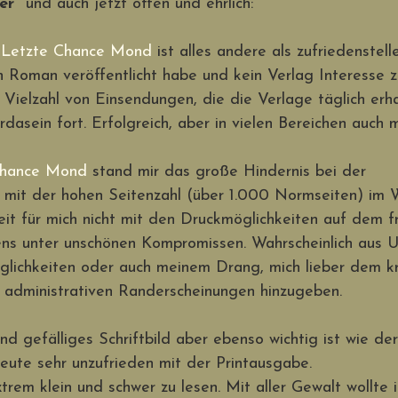
er"
 und auch jetzt offen und ehrlich:
 
Letzte Chance Mond
 ist alles andere als zufriedenstell
en Roman veröffentlicht habe und kein Verlag Interesse z
 Vielzahl von Einsendungen, die die Verlage täglich erha
rdasein fort. Erfolgreich, aber in vielen Bereichen auch
Chance Mond
 stand mir das große Hindernis bei der 
g mit der hohen Seitenzahl (über 1.000 Normseiten) im 
zeit für mich nicht mit den Druckmöglichkeiten auf dem f
ens unter unschönen Kompromissen. Wahrscheinlich aus U
glichkeiten oder auch meinem Drang, mich lieber dem kr
n administrativen Randerscheinungen hinzugeben.
d gefälliges Schriftbild aber ebenso wichtig ist wie der
heute sehr unzufrieden mit der Printausgabe.
xtrem klein und schwer zu lesen. Mit aller Gewalt wollte 