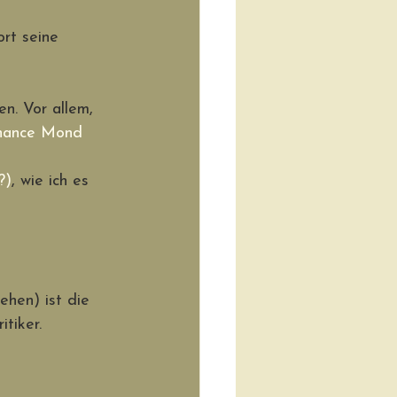
ort seine 
n. Vor allem, 
hance Mond
?)
, wie ich es 
hen) ist die 
tiker. 