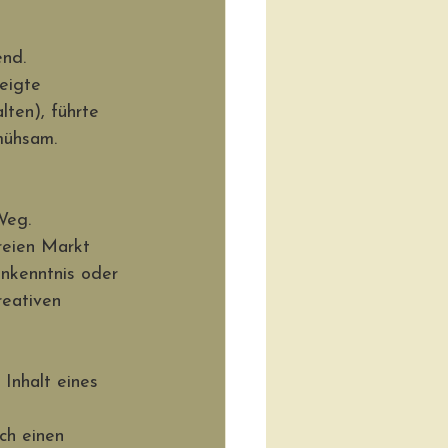
end. 
eigte 
lten), führte 
 mühsam. 
Weg. 
reien Markt 
nkenntnis oder 
eativen 
 Inhalt eines 
ich einen 