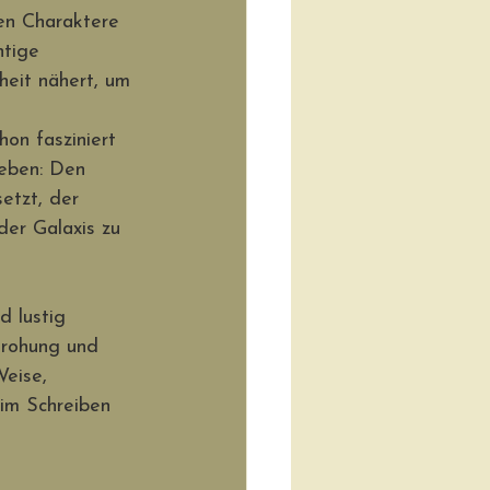
hen Charaktere 
htige 
heit nähert, um 
on fasziniert 
eben: Den 
etzt, der 
der Galaxis zu 
d lustig 
drohung und 
eise, 
eim Schreiben 