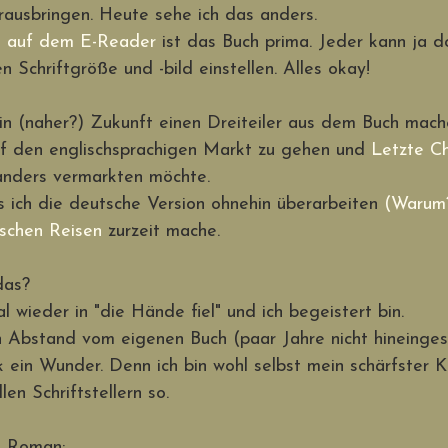
rausbringen. Heute sehe ich das anders.
on auf dem E-Reader
 ist das Buch prima. Jeder kann ja d
 Schriftgröße und -bild einstellen. Alles okay!
n (naher?) Zukunft einen Dreiteiler aus dem Buch mache
auf den englischsprachigen Markt zu gehen und 
Letzte C
anders vermarkten möchte.
 ich die deutsche Version ohnehin überarbeiten 
(Warum
ischen Reisen
 zurzeit mache. 
das?
 wieder in "die Hände fiel" und ich begeistert bin. 
 Abstand vom eigenen Buch (paar Jahre nicht hineingese
k ein Wunder. Denn ich bin wohl selbst mein schärfster Kri
len Schriftstellern so. 
m Roman: 