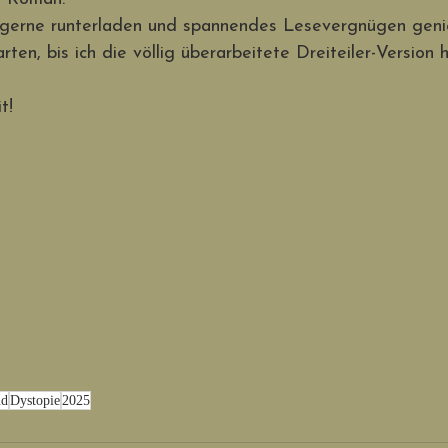
t gerne runterladen und spannendes Lesevergnügen genie
arten, bis ich die völlig überarbeitete Dreiteiler-Version 
t!
nd
Dystopie
2025