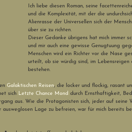
Ich liebe diesen Roman, seine facettenreic
und die Komplexität, mit der die undurchsic
Alienrasse der Universellen sich der Mensch
über sie zu richten. 
Dieser Gedanke übrigens hat mich immer sch
und mir auch eine gewisse Genugtuung geg
Menschen wird ein Richter vor die Nase ges
urteilt, ob sie würdig sind, im Lebensreigen 
bestehen. 
en 
Galaktischen Reisen
, die locker und flockig, rasant un
et sich 
Letzte Chance Mond
 durch Ernsthaftigkeit, Be
ang aus. Wie die Protagonisten sich, jeder auf seine W
r ausweglosen Lage zu befreien, war für mich bereits b