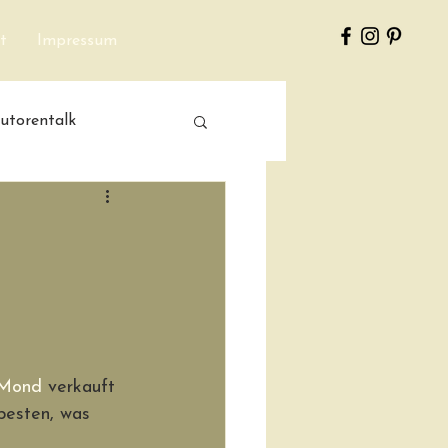
t
Impressum
utorentalk
 Mond
 verkauft 
besten, was 