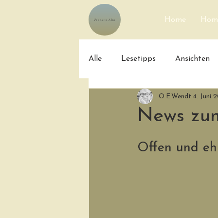
Home
Home
Website-Abo
Alle
Lesetipps
Ansichten
O.E.Wendt
4. Juni 
News zum
Offen und ehr