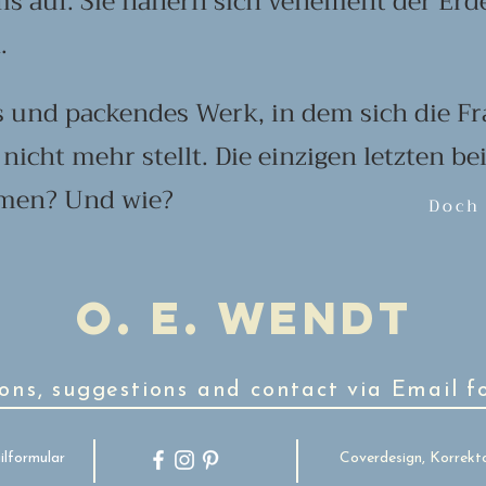
 auf. Sie nähern sich vehement der Erde
.
s und packendes Werk, in dem sich die F
nicht mehr stellt. Die einzigen letzten b
men? Und wie?
Doch 
O. E. Wendt
ons, suggestions and contact via Email f
lformular
Coverdesign, Korrekto