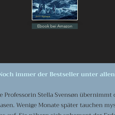
Ebook bei Amazon
Noch immer der Bestseller unter alle
ge Professorin Stella Svensøn übernimmt 
sen. Wenige Monate später tauchen mys