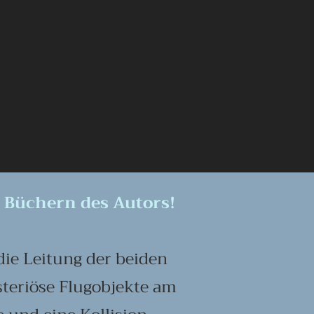
n Büchern des Autors!
die Leitung der beiden
teriöse Flugobjekte am