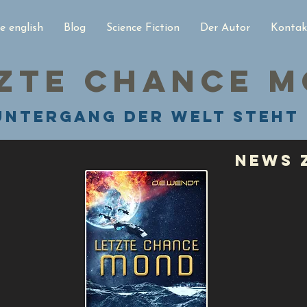
 english
Blog
Science Fiction
Der Autor
Kontak
zte Chance 
Untergang der Welt steht
News 