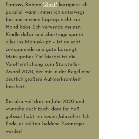
Fantasy-Roman 
"Øost"
 korrigiere ich 
parallel, wann immer ich unterwegs 
bin und meinen Laptop nicht zur 
Hand habe (Ich verwende meinen 
Kindle dafür und übertrage später 
alles ins Manuskript – ist ne echt 
zeitsparende und gute Lösung). 
Mein großes Ziel hierbei ist die 
Veröffentlichung zum Storyteller-
Award 2020, der mir in der Regel eine 
deutlich größere Aufmerksamkeit 
beschert. 
Bin also voll drin im Jahr 2020 und 
wünsche auch Euch, dass Ihr Fuß 
gefasst habt im neuen Jahrzehnt. Ich 
finde, es sollten Goldene Zwanziger 
werden!