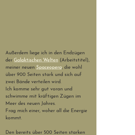
Außerdem liege ich in den Endzügen 
der 
Galaktischen Welten
 (Arbeitstitel), 
meiner neuen 
Spaceopera
, die wohl 
über 900 Seiten stark und sich auf 
zwei Bände verteilen wird. 
Ich komme sehr gut voran und 
schwimme mit kräftigen Zügen im 
Meer des neuen Jahres. 
Frag mich einer, woher all die Energie 
kommt. 
Den bereits über 500 Seiten starken 