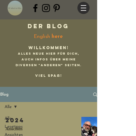
Website-Abo
Der Blog
English
here
Willkommen!
Alles Neue hier für Dich,
auch Infos über meine
diversen "anderen" Seiten.
Viel Spaß!
Blog
Alle
Alle
2024
Lesetipps
Ansichten
Ansichten