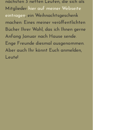
nächsten 3 netten Leuten, die sich als 
Mitglieder 
hier auf meiner Webseite 
eintragen
, ein Weihnachtsgeschenk 
machen: Eines meiner veröffentlichten 
Bücher Ihrer Wahl, das ich Ihnen gerne 
Anfang Januar nach Hause sende. 
Enge Freunde diesmal ausgenommen. 
Aber auch Ihr könnt Euch anmelden, 
Leute!