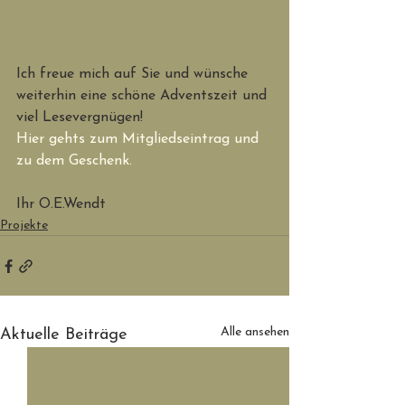
Ich freue mich auf Sie und wünsche 
weiterhin eine schöne Adventszeit und 
viel Lesevergnügen! 
Hier gehts zum Mitgliedseintrag und 
zu dem Geschenk.
Ihr O.E.Wendt
Projekte
Alle ansehen
Aktuelle Beiträge