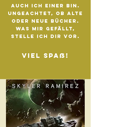
auch ich einer bin.
Ungeachtet, ob alte
oder neue Bücher.
Was mir gefällt,
stelle ich Dir vor.
Viel Spaß!