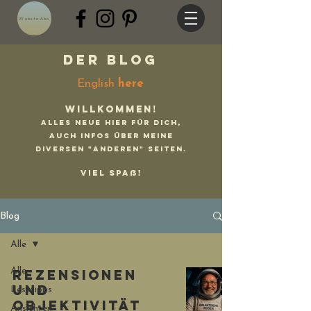
Website-Abo
Der Blog
English
here
Willkommen!
Alles Neue hier für Dich,
auch Infos über meine
diversen "anderen" Seiten.
Viel Spaß!
Blog
Alle
Alle
Rezensionen
und
Lesetipps
Objektivität
Ansichten