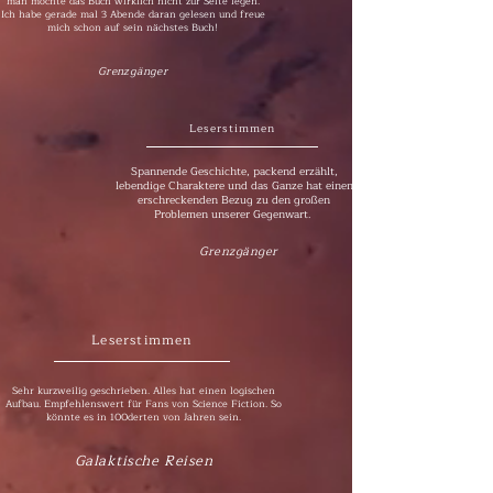
man möchte das Buch wirklich nicht zur Seite legen.
Ich habe gerade mal 3 Abende daran gelesen und freue
mich schon auf sein nächstes Buch!
Grenzgänger
Leserstimmen
Spannende Geschichte, packend erzählt,
lebendige Charaktere und das Ganze hat einen
erschreckenden Bezug zu den großen
Problemen unserer Gegenwart.
Grenzgänger
Leserstimmen
Sehr kurzweilig geschrieben. Alles hat einen logischen
Aufbau. Empfehlenswert für Fans von Science Fiction. So
könnte es in 100derten von Jahren sein.
Galaktische Reisen