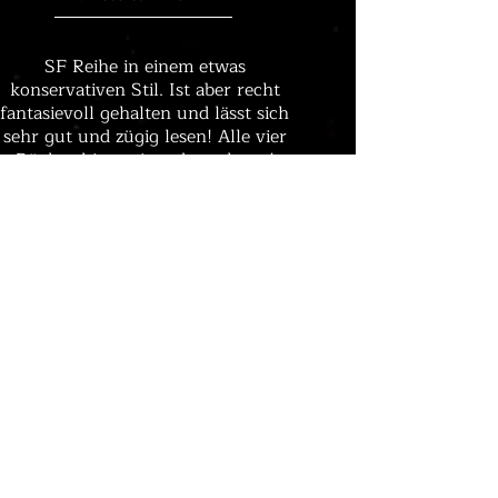
SF Reihe in einem etwas
konservativen Stil. Ist aber recht
fantasievoll gehalten und lässt sich
sehr gut und zügig lesen! Alle vier
Bücher hintereinander gelesen!
Galaktische Reisen
Leserstimmen
Als großer Fan von
Harry Potter und Eragon
habe ich auch diesen
ersten Teil der neuen Saga
verschlungen
und
kann nur sagen,