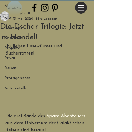
Alle
Website-Abo
O.E.Wendt
Alle
13. Mai 2020
1 Min. Lesezeit
Die Dschar-Trilogie: Jetzt
Lesetipps
im Handel!
Ansichten
Ihr lieben Lesewürmer und 
Projekte
Bücherratten! 
Privat
Reisen
Protagonisten
Autorentalk
Die drei Bände des 
Space-Abenteuers
aus dem Universum der Galaktischen 
Reisen sind heraus! 