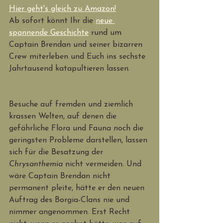
Hier geht's gleich zu Amazon!
Ab sofort könnt Ihr die 
neue 
spannende Geschichte
 rund um 
Captain Brendan und seiner bizarren 
Crew miterleben und Euch ins sechste 
Jahrtausend katapultieren lassen. 
Besuche auf fremden und ziemlich 
krassen Welten, auf denen die 
gefährliche Flora und Fauna noch die 
geringsten Probleme darstellen, lassen 
sich für die Besatzung der 
Chrysanthemia
 nicht vermeiden. Und 
wäre Captain Brendan nicht 
permanent pleite, hätte er den neuen 
Auftrag des Borgia-Clans nie und 
nimmer angenommen. Erst Recht 